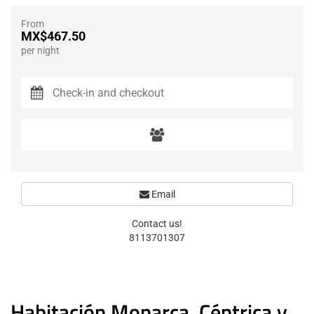
From
MX$467.50
per night
Email
Contact us!
8113701307
Habitación Monarca, Céntrica y