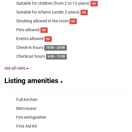
Suitable for children (from 2 to 12 years)
no
Suitable for infants (under 2 years)
no
Smoking allowed in the room
no
Pets allowed
no
Events allowed
no
Check-in hours
15:00 - 23:00
Checkout hours
6:00 - 11:00
see all rules
Listing amenities
Full Kitchen
Microwave
Fire extinguisher
First Aid Kit