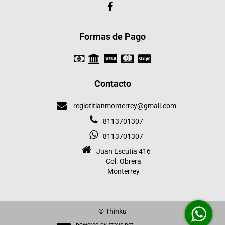
Formas de Pago
Contacto
regiotitlanmonterrey@gmail.com
8113701307
8113701307
Juan Escutia 416
Col. Obrera
Monterrey
© Thinku
powered by
stays.net