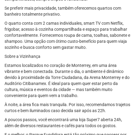
Se preferir mais privacidade, também oferecemos quartos com
banheiro totalmente privativo.
O quarto conta com 2 camas individuales, smart TV com Netflix,
frigobar, acesso à cozinha compartilhada e espaço para trabalhar
confortavelmente. Fornecemos roupa de cama, toalhas, sabonete e
shampoo. Uma opção com ótimo custo-benefício para quem viaja
sozinho e busca conforto sem gastar muito.
Sobre a Vizinhança
Estamos localizados no coração de Monterrey, em uma área
vibrante e bem conectada. Durante o dia, o ambiente é dinâmico
devido à proximidade da Torre Ciudadana, da Arena Monterrey e do
Auditório Citibanamex. É ideal para quem quer estar perto da
cultura, música e eventos da cidade — mas também muito
conveniente para quem vem a trabalho.
À noite, a área fica mais tranquila. Por isso, recomendamos trajetos
curtos e bem iluminados caso decida sair após as 22h.
A poucos passos, você encontrará uma loja Super7 aberta 24h,
além de diversos restaurantes e cafés para todos os gostos.
E o melhor: o Parque Fundidora está tão próximo que passear por