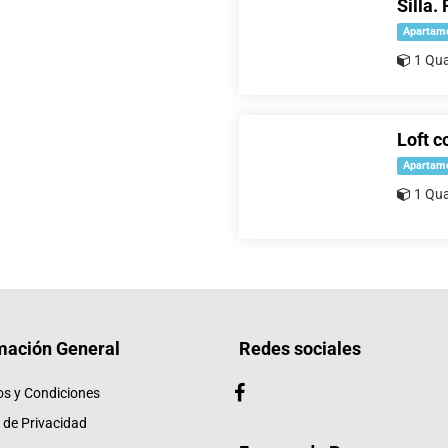
Silla.
Apartam
1 Qua
Loft c
Apartam
1 Qua
mación General
Redes sociales
os y Condiciones
a de Privacidad