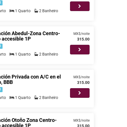
l
rto
1 Quarto
2 Banheiro
ación Abedul-Zona Centro-
MX$/noite
 accesible 1P
315.00
l
rto
1 Quarto
2 Banheiro
ción Privada con A/C en el
MX$/noite
o, BBB
315.00
l
rto
1 Quarto
2 Banheiro
ación Otoño Zona Centro-
MX$/noite
 accesible 1P
315.00