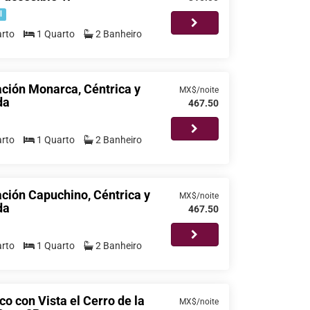
l
rto
1 Quarto
2 Banheiro
ción Monarca, Céntrica y
MX$/noite
da
467.50
rto
1 Quarto
2 Banheiro
ción Capuchino, Céntrica y
MX$/noite
da
467.50
rto
1 Quarto
2 Banheiro
co con Vista el Cerro de la
MX$/noite