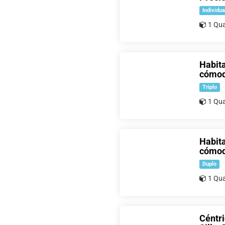
Individua
1 Qua
Habita
cómo
Triplo
1 Qua
Habita
cómo
Duplo
1 Qua
Céntri