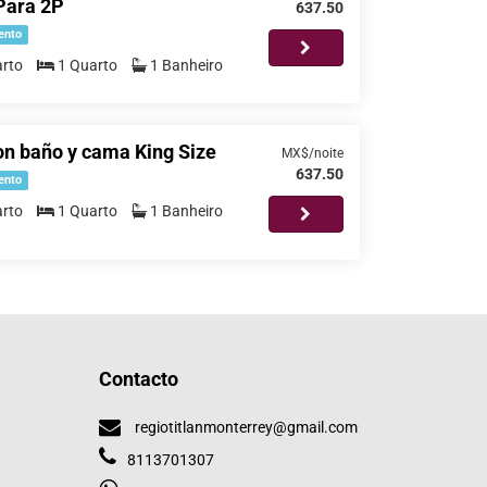
 Para 2P
637.50
ento
rto
1 Quarto
1 Banheiro
on baño y cama King Size
MX$/noite
637.50
ento
rto
1 Quarto
1 Banheiro
Contacto
regiotitlanmonterrey@gmail.com
8113701307