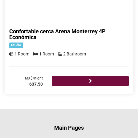
Confortable cerca Arena Monterrey 4P
Económica
Studio
1 Room
1 Room
2 Bathroom
MX$/night
637.50
Main Pages