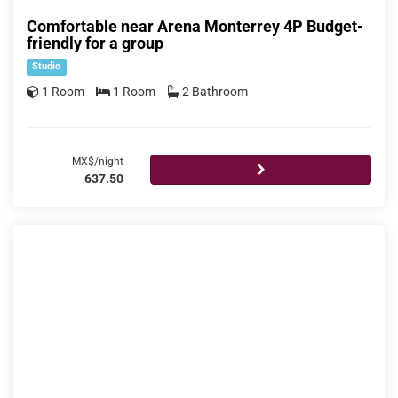
Comfortable near Arena Monterrey 4P Budget-
friendly for a group
Studio
1 Room
1 Room
2 Bathroom
MX$/night
637.50