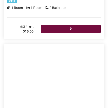
Suite
1 Room
1 Room
2 Bathroom
MX$/night
510.00