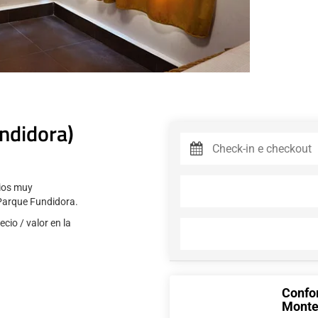
ndidora)
cios muy
Parque Fundidora.
cio / valor en la
Confo
Monte