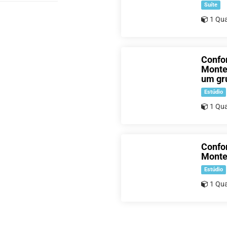
Suíte
1 Qua
Confor
Monte
um gr
Estúdio
1 Qua
Confo
Monte
Estúdio
1 Qua