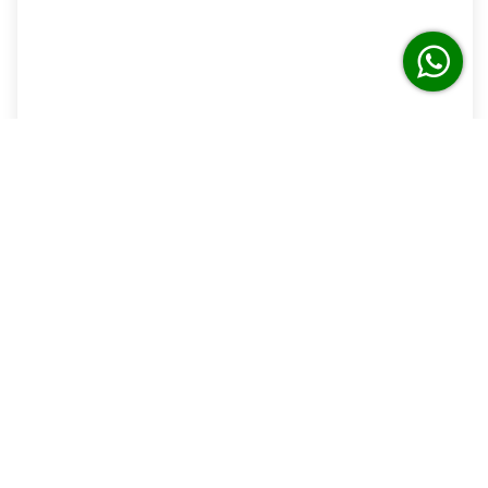
Loft con baño y cama King Size
Centro
1 Habitación
1 Baños
3 Huéspedes
Desde MX$637.50 por noche
Detalles