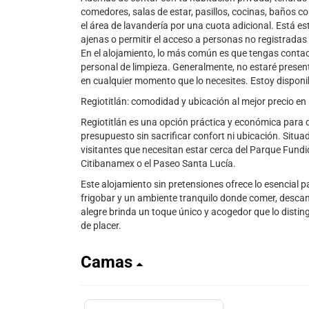
comedores, salas de estar, pasillos, cocinas, baños c
el área de lavandería por una cuota adicional. Está e
ajenas o permitir el acceso a personas no registradas 
En el alojamiento, lo más común es que tengas contac
personal de limpieza. Generalmente, no estaré prese
en cualquier momento que lo necesites. Estoy disponi
Regiotitlán: comodidad y ubicación al mejor precio e
Regiotitlán es una opción práctica y económica para
presupuesto sin sacrificar confort ni ubicación. Situ
visitantes que necesitan estar cerca del Parque Fundi
Citibanamex o el Paseo Santa Lucía.
Este alojamiento sin pretensiones ofrece lo esencial 
frigobar y un ambiente tranquilo donde comer, descan
alegre brinda un toque único y acogedor que lo distin
de placer.
Camas