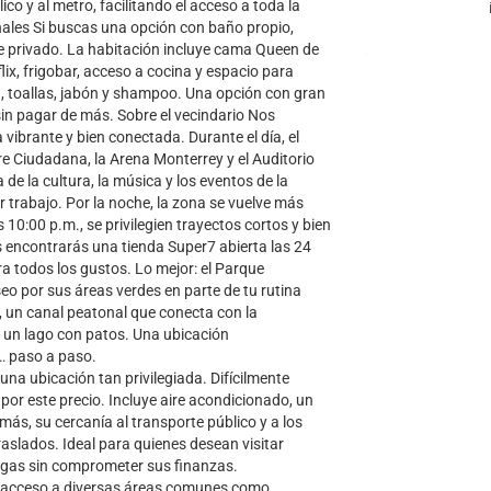
co y al metro, facilitando el acceso a toda la
nales Si buscas una opción con baño propio,
 privado. La habitación incluye cama Queen de
x, frigobar, acceso a cocina y espacio para
 toallas, jabón y shampoo. Una opción con gran
sin pagar de más. Sobre el vecindario Nos
ibrante y bien conectada. Durante el día, el
re Ciudadana, la Arena Monterrey y el Auditorio
de la cultura, la música y los eventos de la
 trabajo. Por la noche, la zona se vuelve más
10:00 p.m., se privilegien trayectos cortos y bien
 encontrarás una tienda Super7 abierta las 24
a todos los gustos. Lo mejor: el Parque
eo por sus áreas verdes en parte de tu rutina
 un canal peatonal que conecta con la
 un lago con patos. Una ubicación
… paso a paso.
una ubicación tan privilegiada. Difícilmente
por este precio. Incluye aire acondicionado, un
más, su cercanía al transporte público y a los
traslados. Ideal para quienes desean visitar
argas sin comprometer sus finanzas.
s acceso a diversas áreas comunes como