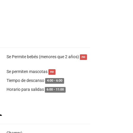
Se Permite bebés (menores que 2 años)
no
Se permiten mascotas
no
Tiempo de descanso
4:00 - 6:00
Horario para salidas
6:00 - 11:00
Champú