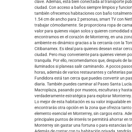
clave. Además, está bien conectada al transporte públi
ciudad. Con acceso a baños siempre limpios y funcio
también ofrecemos habitaciones con baño totalmente
1.54 cm de ancho para 2 personas, smart TV con Netfli
trabajar cómodamente. Se proporciona ropa de cama,
valor para quienes viajan solos y quieren comodidad 
encontramos en el corazón de Monterrey, en una zona v
ambiente es dinámico gracias a la cercanía con la Tor
Citibanamex. Es ideal para quienes desean estar cerca 
ciudad. Pero muy conveniente para quienes vienen por
tranquila. Por ello, recomendamos que, después de las 
iluminados si planeas salir caminando. A pocos pasos
horas, además de varios restaurantes y cafeterías par
Fundidora está tan cerca que puedes convertir un pas
diaria. También puedes caminar al Paseo Santa Lucía,
Macroplaza, pasando por museos, esculturas y hasta
verdaderamente estratégica para explorar Monterrey
Lo mejor de esta habitación es su valor inigualable en 
encontrarás otra opción en la zona que ofrezca tanto 
elemento esencial en Monterrey, sin cargos extra. Ade
principales puntos de interés te permitirá ahorrar en 
Monterrey sin gastar una fortuna o para estancias l
Además de contar con tu habitación privada, tendrá