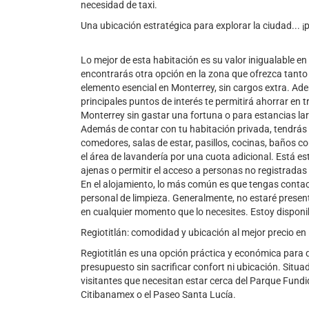
necesidad de taxi.
Una ubicación estratégica para explorar la ciudad... ¡
Lo mejor de esta habitación es su valor inigualable en 
encontrarás otra opción en la zona que ofrezca tanto 
elemento esencial en Monterrey, sin cargos extra. Ade
principales puntos de interés te permitirá ahorrar en 
Monterrey sin gastar una fortuna o para estancias l
Además de contar con tu habitación privada, tendrá
comedores, salas de estar, pasillos, cocinas, baños c
el área de lavandería por una cuota adicional. Está e
ajenas o permitir el acceso a personas no registradas 
En el alojamiento, lo más común es que tengas contac
personal de limpieza. Generalmente, no estaré prese
en cualquier momento que lo necesites. Estoy disponi
Regiotitlán: comodidad y ubicación al mejor precio e
Regiotitlán es una opción práctica y económica para
presupuesto sin sacrificar confort ni ubicación. Situ
visitantes que necesitan estar cerca del Parque Fundi
Citibanamex o el Paseo Santa Lucía.