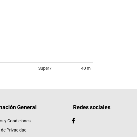
Super7
40 m
mación General
Redes sociales
os y Condiciones
a de Privacidad