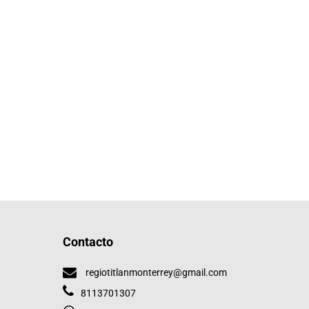
Contacto
regiotitlanmonterrey@gmail.com
8113701307