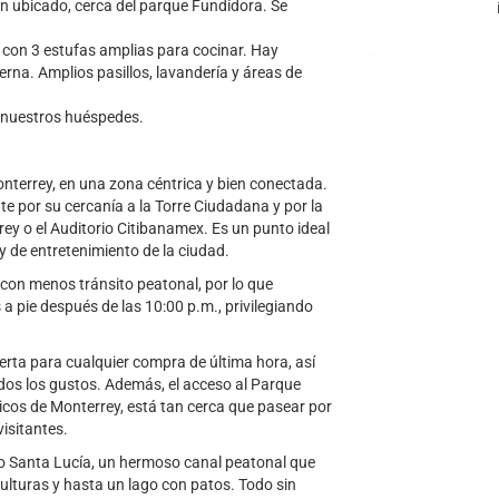
en ubicado, cerca del parque Fundidora. Se
 con 3 estufas amplias para cocinar. Hay
erna. Amplios pasillos, lavandería y áreas de
 nuestros huéspedes.
nterrey, en una zona céntrica y bien conectada.
te por su cercanía a la Torre Ciudadana y por la
ey o el Auditorio Citibanamex. Es un punto ideal
y de entretenimiento de la ciudad.
 con menos tránsito peatonal, por lo que
 pie después de las 10:00 p.m., privilegiando
rta para cualquier compra de última hora, así
os los gustos. Además, el acceso al Parque
cos de Monterrey, está tan cerca que pasear por
visitantes.
o Santa Lucía, un hermoso canal peatonal que
lturas y hasta un lago con patos. Todo sin