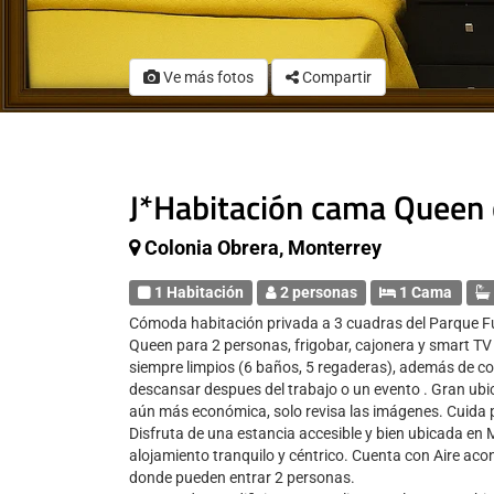
Ve más fotos
Compartir
J*Habitación cama Queen 
Colonia Obrera, Monterrey
1 Habitación
2 personas
1 Cama
Cómoda habitación privada a 3 cuadras del Parque F
Queen para 2 personas, frigobar, cajonera y smart TV
siempre limpios (6 baños, 5 regaderas), además de co
descansar despues del trabajo o un evento . Gran ubica
aún más económica, solo revisa las imágenes. Cuida 
Disfruta de una estancia accesible y bien ubicada en M
alojamiento tranquilo y céntrico. Cuenta con Aire aco
donde pueden entrar 2 personas.