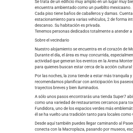
Se trata de un edificio muy amplio en un lugar muy bi
encuentra ambientado como un pueblito mexicaano.
Cada piso tiene baños de caballeros y damas. Cuenta
estacionamiento para varias vehículos, 2 de forma int
descanso. Su habitación es privada.
Tenemos personas dedicados totalmente a atender a
Sobre el vecindario
Nuestro alojamiento se encuentra en el corazón de Mo
Durante el día, el área es muy concurrida, especialmen
actividad que generan los eventos en la Arena Monterr
para quienes buscan estar cerca de la acción cultural 
Por las noches, la zona tiende a estar más tranquila y
recomendamos planificar con anticipación los paseos a
trayectos breves y bien iluminados.
A sólo unos pasos encontrarás una tienda Super7 abie
como una variedad de restaurantes cercanos para tod
Fundidora, uno de los espacios verdes más emblemáti
él se ha vuelto una tradición tanto para locales como 
Desde aquí también puedes llegar caminando al Pase
conecta con la Macroplaza, pasando por museos, escu